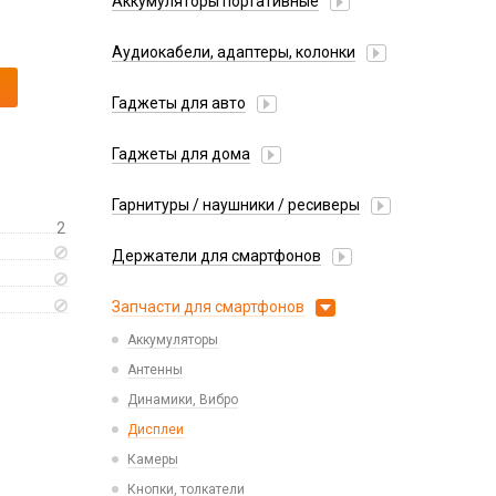
Аккумуляторы портативные
Аудиокабели, адаптеры, колонки
Адаптер
Гаджеты для авто
Аудиокабель
Насосы/Компрессоры
Колонки беспроводные
Гаджеты для дома
Парковочные автовизитки
Петличный микрофон
Xiaomi
Гарнитуры / наушники / ресиверы
Разное
2
Беспроводные
Стилусы
Держатели для смартфонов
Гарнитуры Bluetooth
Фонарики
Автомобильные
Накладные
Запчасти для смартфонов
Липперы
Проводные 3.5 мм
Аккумуляторы
Настольные
Проводные USB-C
Антенны
Пластины для держателей
Проводные с Lightning
Динамики, Вибро
Спортивные
Ресиверы
Дисплеи
Камеры
Кнопки, толкатели